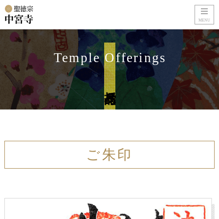
MENU
Temple Offerings
授与品
ご朱印